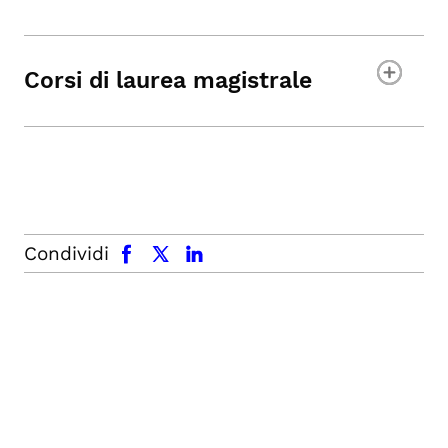
Corsi di laurea magistrale
facebook
x.com
linkedin
Condividi