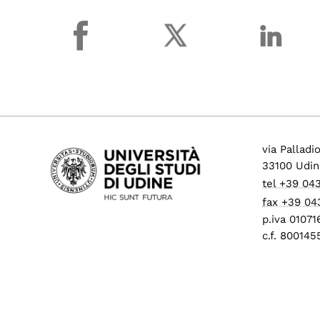
facebook
via Palladi
33100 Udin
tel +39 04
fax +39 04
p.iva 0107
c.f. 80014