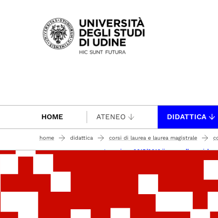
Passa al contenuto principale
HOME
ATENEO
DIDATTICA
home
didattica
corsi di laurea e laurea magistrale
c
...
...
programmi a.a. 2015/2016 ii anno cdlm a ciclo u