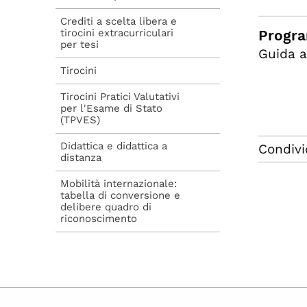
Crediti a scelta libera e
tirocini extracurriculari
Progra
per tesi
Guida a
Tirocini
Tirocini Pratici Valutativi
per l'Esame di Stato
(TPVES)
Didattica e didattica a
Condivi
distanza
Mobilità internazionale:
tabella di conversione e
delibere quadro di
riconoscimento