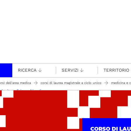
RICERCA
SERVIZI
TERRITORIO
orsi dell'area medica
corsi di laurea magistrale a ciclo unico
medicina e c
nico in medicina e chirurgia
CORSO DI LA