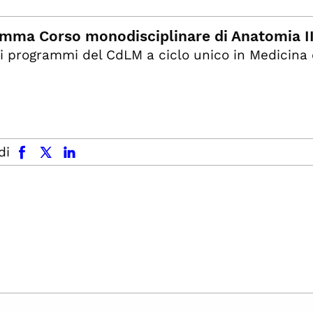
mma Corso monodisciplinare di Anatomia I
i programmi del CdLM a ciclo unico in Medicina 
facebook
x.com
linkedin
di