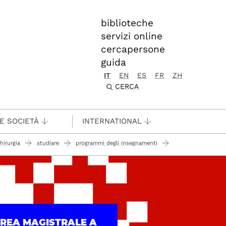
biblioteche
servizi online
cercapersone
guida
IT
EN
ES
FR
ZH
CERCA
 E SOCIETÀ
INTERNATIONAL
hirurgia
studiare
programmi degli insegnamenti
UREA MAGISTRALE A