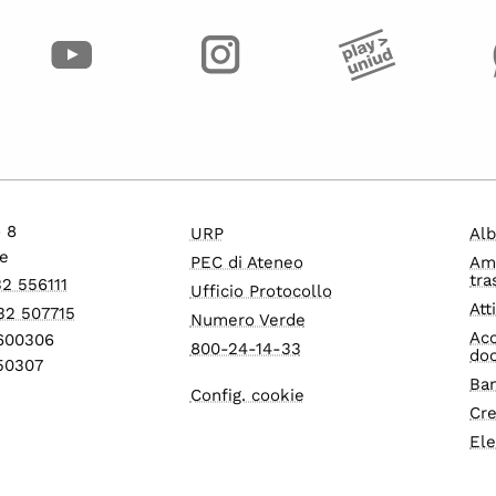
o 8
URP
Alb
e
PEC di Ateneo
Am
tra
32 556111
Ufficio Protocollo
Att
32 507715
Numero Verde
Acc
1600306
800-24-14-33
do
550307
Ban
Config. cookie
Cre
Ele