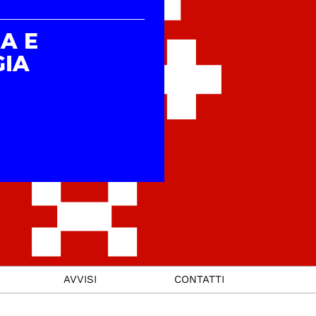
A E
GIA
AVVISI
CONTATTI