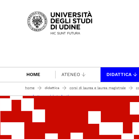
Passa al contenuto principale
HOME
ATENEO
DIDATTICA
home
didattica
corsi di laurea e laurea magistrale
c
pacchetto servizi studenti