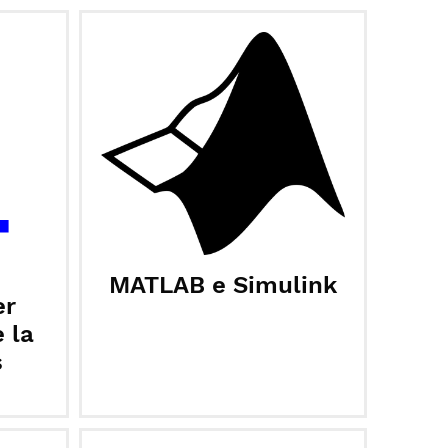
MATLAB e Simulink
er
e la
s