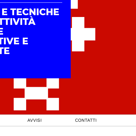
 E TECNICHE
TTIVITÀ
E
IVE E
TE
AVVISI
CONTATTI