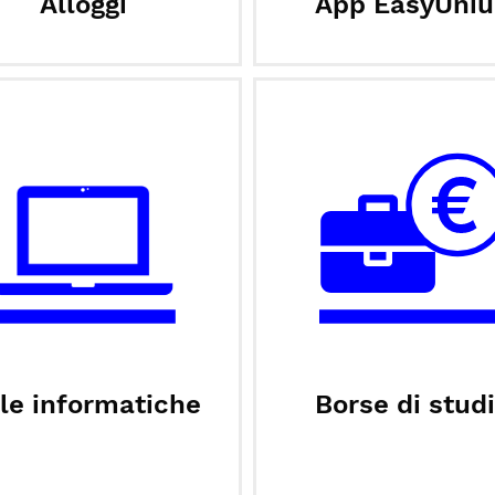
Alloggi
App EasyUniu
le informatiche
Borse di stud