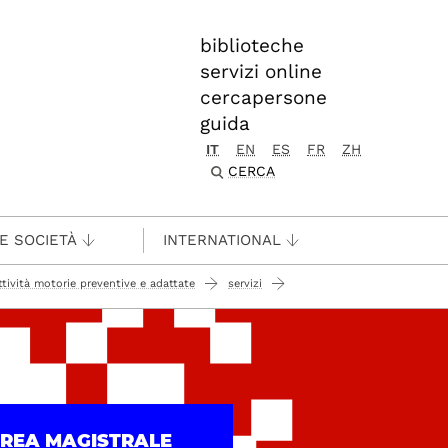
biblioteche
servizi online
cercapersone
guida
IT
EN
ES
FR
ZH
CERCA
 E SOCIETÀ
INTERNATIONAL
ttività motorie preventive e adattate
servizi
UREA MAGISTRALE