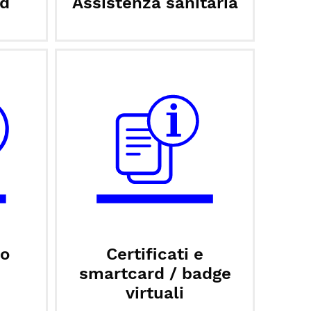
d
Assistenza sanitaria
io
Certificati e
smartcard / badge
virtuali