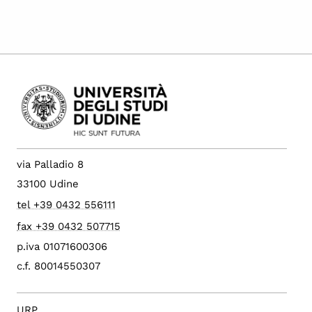
via Palladio 8
33100 Udine
tel +39 0432 556111
fax +39 0432 507715
p.iva 01071600306
c.f. 80014550307
URP