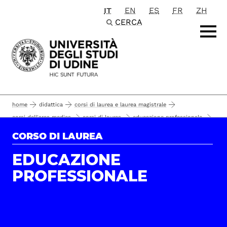
IT
EN
ES
FR
ZH
Passa al contenuto principale
CERCA
home
didattica
corsi di laurea e laurea magistrale
corsi dell'area medica
corsi di laurea
educazione professionale
piano di studio
il corso
CORSO DI LAUREA
EDUCAZIONE
PROFESSIONALE