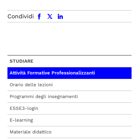
facebook
x.com
linkedin
Condividi
STUDIARE
Attività Formative Professionalizzanti
Orario delle lezioni
Programmi degli insegnamenti
ESSE3-login
E-learning
Materiale didattico