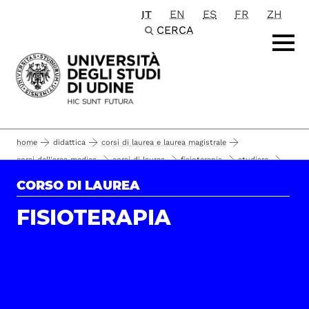
IT
EN
ES
FR
ZH
Passa al contenuto principale
CERCA
home
didattica
corsi di laurea e laurea magistrale
corsi dell'area medica
corsi di laurea
fisioterapia
studiare
attività formative professionalizzanti
CORSO DI LAUREA
FISIOTERAPIA