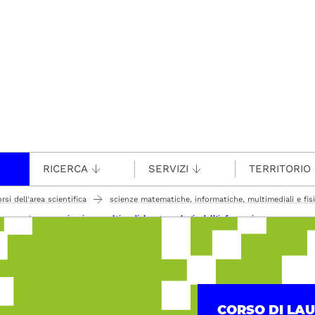
RICERCA
SERVIZI
TERRITORIO
rsi dell'area scientifica
scienze matematiche, informatiche, multimediali e fis
comunicazione multimediale e tecnologie dell'informazione
 corso
CORSO DI LA