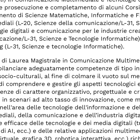
e prosecuzione e completamento di alcuni Corsi d
mento di Scienze Matematiche, Informatiche e Fi
diali (L-20, Scienze della comunicazione/L-31, S
gie digitali e comunicazione per le industrie crea
azione/L-31, Scienze e Tecnologie Informatiche) 
g (L-31, Scienze e tecnologie Informatiche).
o di Laurea Magistrale in Comunicazione Multimed
bilanciare adeguatamente competenze di tipo i
socio-culturali, al fine di colmare il vuoto sul m
di comprendere e gestire gli aspetti tecnologici e
nze di carattere organizzativo, progettuale e criti
 in scenari ad alto tasso di innovazione, come 
nell'area delle tecnologie dell'informazione e del
iali, della comunicazione e dell’industria digital
 efficace delle tecnologie e dei media digitali (t
 di AI, ecc.) e delle relative applicazioni multim
virtuale, grafica 3D, robotica interattiva, ecc.) 