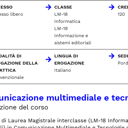
CESSO
CLASSE
CRE
esso libero
LM-18
120
Informatica
LM-19
Informazione e
sistemi editoriali
ALITÀ DI
LINGUA DI
SED
GAZIONE DELLA
EROGAZIONE
Por
ATTICA
Italiano
venzionale
nicazione multimediale e tecn
zione del corso
o di Laurea Magistrale interclasse (LM-18 Inform
ali) in Comunicazione Multimediale e Tecnologie d