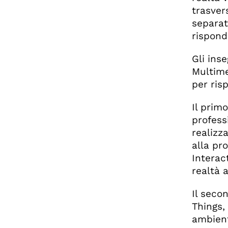
trasver
separat
rispond
Gli ins
Multime
per ris
Il prim
profess
realizza
alla pr
Interact
realtà 
Il seco
Things,
ambient