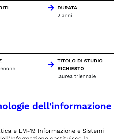
DITI
DURATA
2 anni
E
TITOLO DI STUDIO
denone
RICHIESTO
laurea triennale
ologie dell'informazione
atica e LM-19 Informazione e Sistemi
ell'Informazione costituisce la