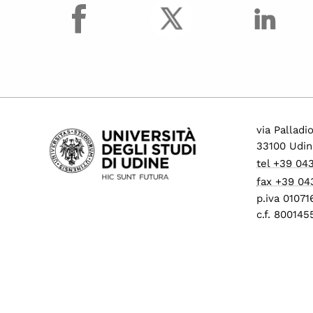
facebook
via Palladi
33100 Udin
tel +39 04
fax +39 04
p.iva 0107
c.f. 80014