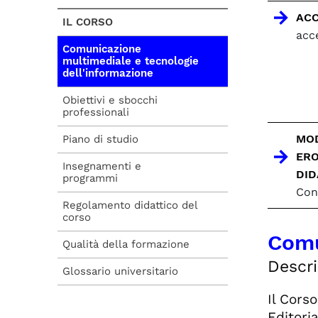
AC
IL CORSO
acc
Comunicazione
multimediale e tecnologie
dell'informazione
Obiettivi e sbocchi
professionali
MOD
Piano di studio
ERO
Insegnamenti e
DID
programmi
Con
Regolamento didattico del
corso
Comu
Qualità della formazione
Descri
Glossario universitario
Il Cors
Editori