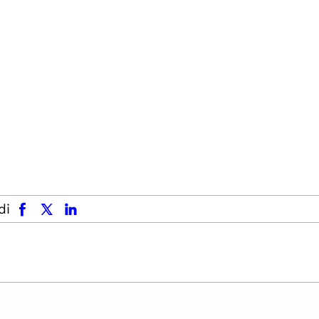
facebook
x.com
linkedin
di