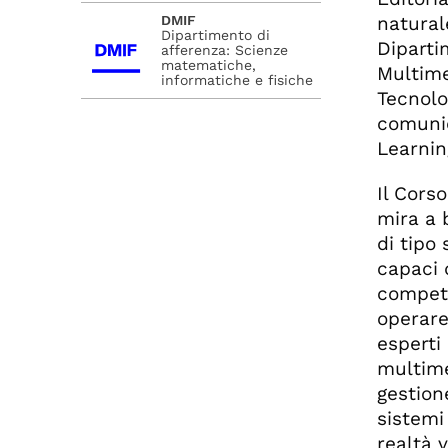
DMIF
natural
Dipartimento di
Diparti
afferenza: Scienze
matematiche,
Multime
informatiche e fisiche
Tecnolo
comunic
Learnin
Il Cors
mira a 
di tipo 
capaci 
compete
operare
esperti 
multimed
gestione
sistemi
realtà 