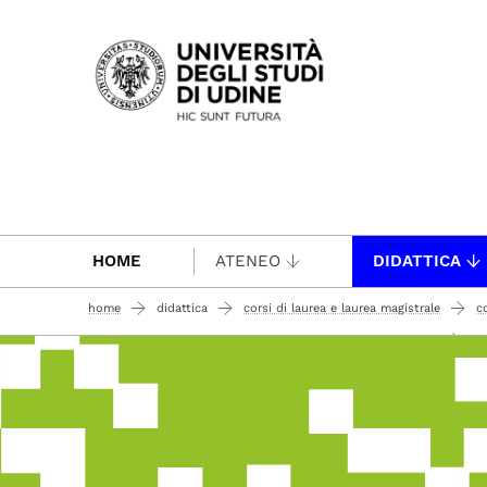
Passa al contenuto principale
HOME
ATENEO
DIDATTICA
home
didattica
corsi di laurea e laurea magistrale
co
comunicazione multimediale e tecnologie dell'informazione
il