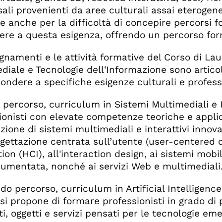
sali provenienti da aree culturali assai eterog
e anche per la difficoltà di concepire percorsi fo
ere a questa esigenza, offrendo un percorso form
egnamenti e le attività formative del Corso di L
diale e Tecnologie dell'Informazione sono artico
pondere a specifiche esigenze culturali e professi
o percorso, curriculum in Sistemi Multimediali e
ionisti con elevate competenze teoriche e applic
zione di sistemi multimediali e interattivi innovat
ogettazione centrata sull’utente (user-centered
ion (HCI), all'interaction design, ai sistemi mobil
aumentata, nonché ai servizi Web e multimediali
ndo percorso, curriculum in Artificial Intelligenc
 si propone di formare professionisti in grado di
i, oggetti e servizi pensati per le tecnologie eme