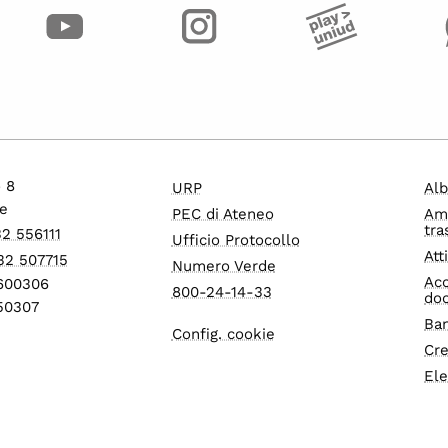
o 8
URP
Alb
e
PEC di Ateneo
Am
tra
32 556111
Ufficio Protocollo
Att
32 507715
Numero Verde
Acc
1600306
800-24-14-33
do
550307
Ban
Config. cookie
Cre
Ele