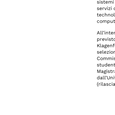
sistemi 
servizi
technol
computi
All’int
previst
Klagenf
selezio
Commiss
student
Magistr
dall’Un
(rilasc