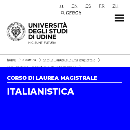
IT
EN
ES
FR
ZH
Passa al contenuto principale
CERCA
home
didattica
corsi di laurea e laurea magistrale
corsi dell'area umanistica e della formazione
lettere e beni culturali
corsi di laurea magistrale
italianistica
CORSO DI LAUREA MAGISTRALE
piano di studio
il corso
ITALIANISTICA