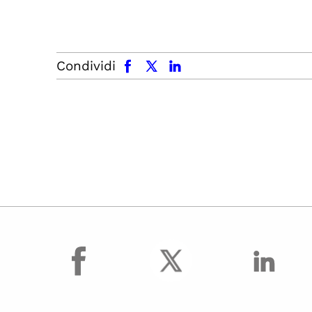
facebook
x.com
linkedin
Condividi
facebook