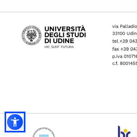
via Palladi
33100 Udin
tel +39 04
fax +39 04
p.iva 0107
c.f. 80014