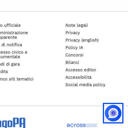
o ufficiale
Note legali
ministrazione
Privacy
sparente
Privacy (english)
i di notifica
Policy IA
esso civico e
Concorsi
cumentale
Bilanci
di di gara
Accesso editor
dits
Accessibilità
nco siti tematici
Social media policy