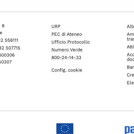
o 8
URP
Alb
e
PEC di Ateneo
Am
tra
32 556111
Ufficio Protocollo
Att
32 507715
Numero Verde
Acc
1600306
800-24-14-33
do
550307
Ban
Config. cookie
Cre
Ele