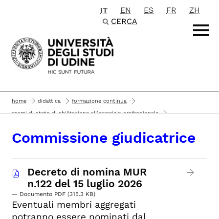
IT
EN
ES
FR
ZH
Passa al contenuto principale
CERCA
home
didattica
formazione continua
esami di stato di abilitazione all'esercizio professionale
esami di stato con sede a udine
Commissione giudicatrice
commissione giudicatrice
prove integrative per revisore legale
Decreto di nomina MUR
n.122 del 15 luglio 2026
— Documento PDF (315.3 KB)
Eventuali membri aggregati
potranno essere nominati dal