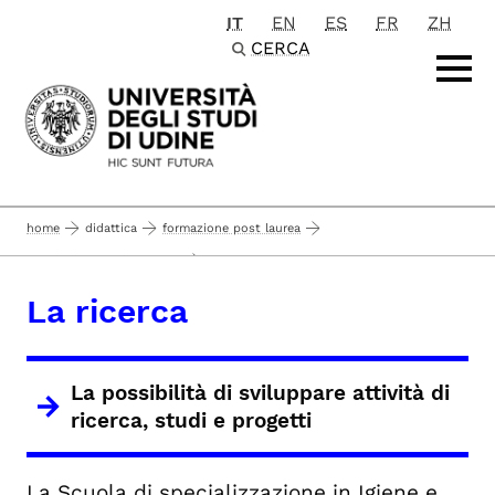
IT
EN
ES
FR
ZH
Passa al contenuto principale
CERCA
home
didattica
formazione post laurea
...
scuole di specializzazione
scuole di specializzazione di area sanitaria
La ricerca
la ricerca
igiene e medicina preventiva
la scuola
La possibilità di sviluppare attività di
ricerca, studi e progetti
La Scuola di specializzazione in Igiene e