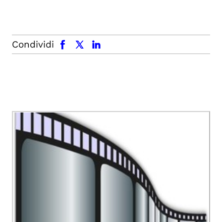
facebook
x.com
linkedin
Condividi