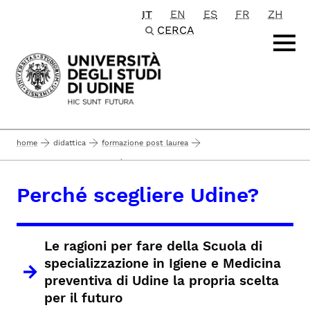
IT
EN
ES
FR
ZH
Passa al contenuto principale
CERCA
home
didattica
formazione post laurea
...
scuole di specializzazione
scuole di specializzazione di area sanitaria
Perché scegliere Udine?
perché scegliere udine?
igiene e medicina preventiva
Le ragioni per fare della Scuola di
specializzazione in Igiene e Medicina
preventiva di Udine la propria scelta
per il futuro