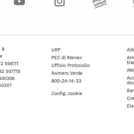
o 8
URP
Alb
e
PEC di Ateneo
Am
tra
32 556111
Ufficio Protocollo
Att
32 507715
Numero Verde
Acc
1600306
800-24-14-33
do
550307
Ban
Config. cookie
Cre
Ele