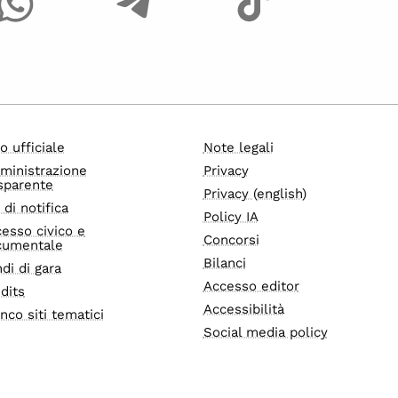
o ufficiale
Note legali
ministrazione
Privacy
sparente
Privacy (english)
i di notifica
Policy IA
esso civico e
Concorsi
cumentale
Bilanci
di di gara
Accesso editor
dits
Accessibilità
nco siti tematici
Social media policy