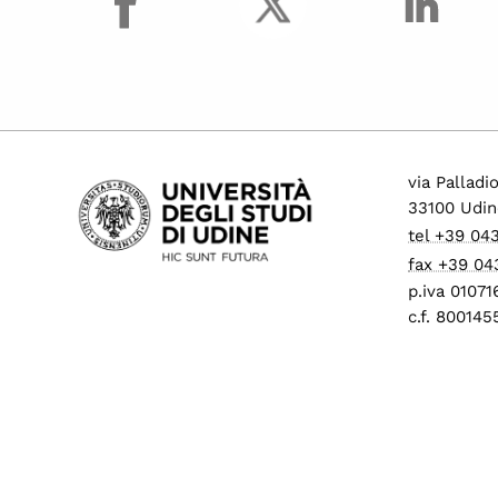
via Palladi
33100 Udin
tel +39 04
fax +39 04
p.iva 0107
c.f. 80014