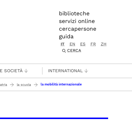
biblioteche
servizi online
cercapersone
guida
IT
EN
ES
FR
ZH
CERCA
 E SOCIETÀ
INTERNATIONAL
la mobilità internazionale
atria
la scuola