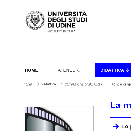
Passa al contenuto principale
HOME
ATENEO
DIDATTICA
home
didattica
formazione post laurea
scuole di sp
La m
Le 