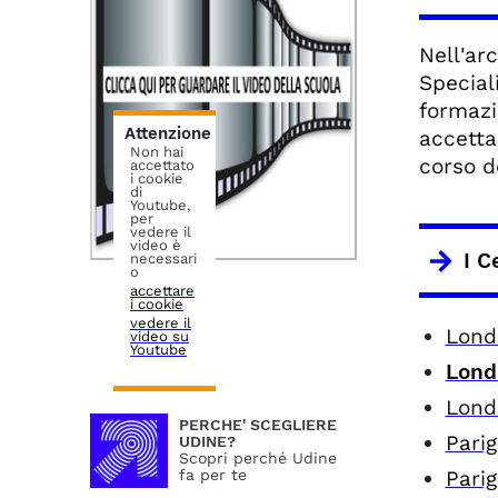
Nell'arc
Special
formazi
Attenzione
accetta
Non hai
corso de
accettato
i cookie
di
Youtube,
per
vedere il
video è
I C
necessari
o
accettare
i cookie
vedere il
Londr
video su
Youtube
Lond
Londr
PERCHE' SCEGLIERE
Pari
UDINE?
Scopri perché Udine
Parig
fa per te