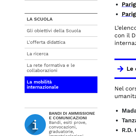
Pari
Pari
LA SCUOLA
L’elenc
Gli obiettivi della Scuola
con il D
L'offerta didattica
interna
La ricerca
La rete formativa e le
Le 
collaborazioni
La mobilità
internazionale
Nel cor
umanitar
Mada
BANDI DI AMMISSIONE
E COMUNICAZIONI
Tanz
Bandi, esiti prove,
convocazioni,
R.D.
graduatorie,
immatricolazioni