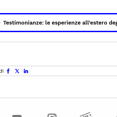
Testimonianze: le esperienze all’estero de
facebook
x.com
linkedin
di