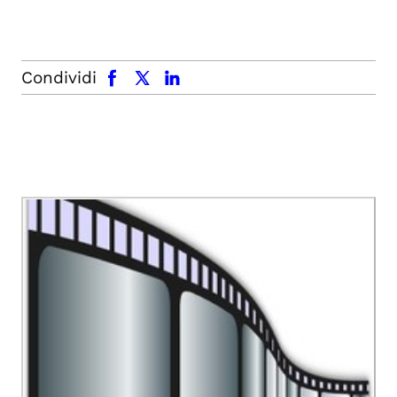
facebook
x.com
linkedin
Condividi