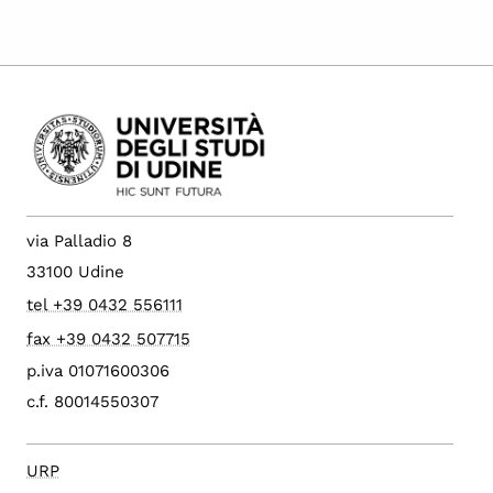
via Palladio 8
33100 Udine
tel +39 0432 556111
fax +39 0432 507715
p.iva 01071600306
c.f. 80014550307
URP