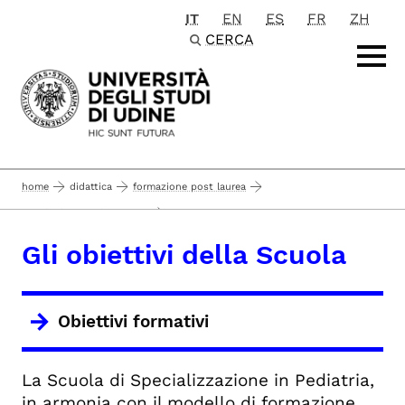
IT
EN
ES
FR
ZH
Passa al contenuto principale
CERCA
home
didattica
formazione post laurea
...
scuole di specializzazione
scuole di specializzazione di area sanitaria
pediatria
la scuola
Gli obiettivi della Scuola
gli obiettivi della scuola
Obiettivi formativi
La Scuola di Specializzazione in Pediatria,
in armonia con il modello di formazione