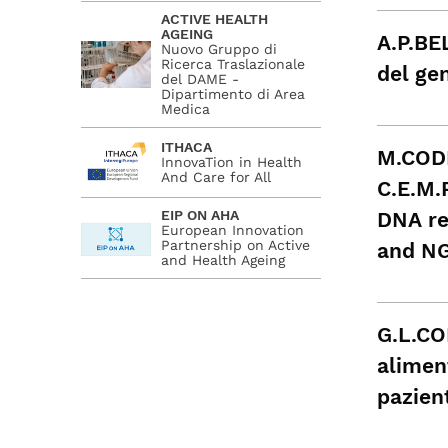
ACTIVE HEALTH
AGEING
A.P.BE
Nuovo Gruppo di
Ricerca Traslazionale
del ge
del DAME -
Dipartimento di Area
Medica
ITHACA
M.CODR
InnovaTion in Health
And Care for All
C.E.M.
DNA re
EIP ON AHA
European Innovation
Partnership on Active
and NG
and Health Ageing
G.L.CO
alimen
pazien