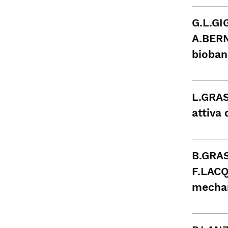
G.L.GI
A.BERN
bioban
L.GRAS
attiva 
B.GRAS
F.LACQ
mechan