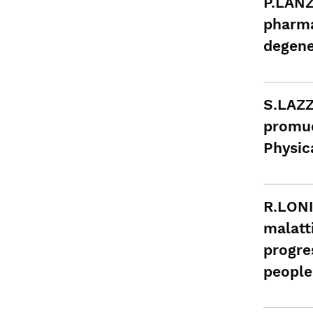
P.LANZ
pharma
degene
S.LAZZ
promuo
Physic
R.LONI
malatt
progre
peopl