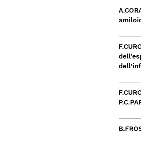
A.CORA
amiloid
F.CURC
dell’es
dell’i
F.CURC
P.C.PAR
B.FROS