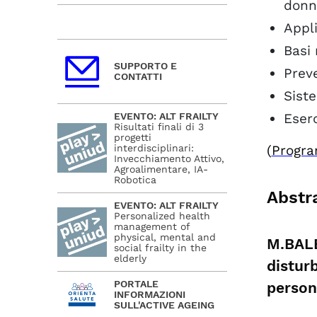
inclusive
donn
Appli
Basi 
SUPPORTO E
Preve
CONTATTI
Sist
EVENTO: ALT FRAILTY
Eserc
Risultati finali di 3
progetti
interdisciplinari:
(
Progr
Invecchiamento Attivo,
Agroalimentare, IA-
Robotica
Abstr
EVENTO: ALT FRAILTY
Personalized health
management of
physical, mental and
M.BALE
social frailty in the
elderly
distur
PORTALE
person
INFORMAZIONI
SULL'ACTIVE AGEING