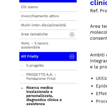
clini
Chi siamo
Ref. Pro
Invecchiamento attivo
Multi-inter-disciplinarietà
Area te
molecol
Aree tematiche
consent
INAIL - Il lavoro
Benessere e
sostenibile
prevenzione
Ambiti d
Alt Frialty
Infrastrutture e
integra
tecnologie per l'active
ageing
Il progetto
e la pro
Ricerca medica
PROGETTO A.A. -
traslazionale e
Utili
Fondazione Friuli
personalizzata,
Epide
diagnostica clinica e
Ricerca medica
assistenza
traslazionale e
Effet
personalizzata,
Welfare e narrazioni
diagnostica clinica e
Proce
per società e comunità
assistenza