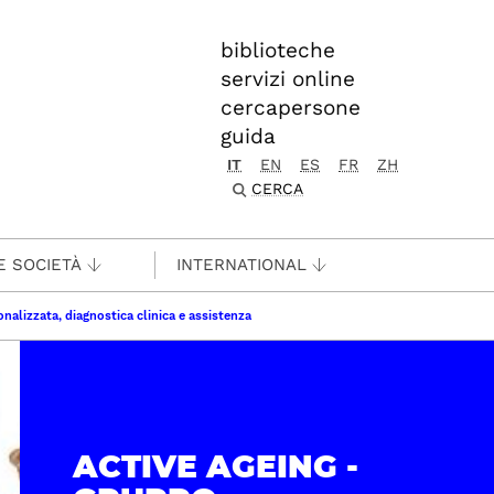
biblioteche
servizi online
cercapersone
guida
IT
EN
ES
FR
ZH
CERCA
E SOCIETÀ
INTERNATIONAL
nalizzata, diagnostica clinica e assistenza
ACTIVE AGEING -