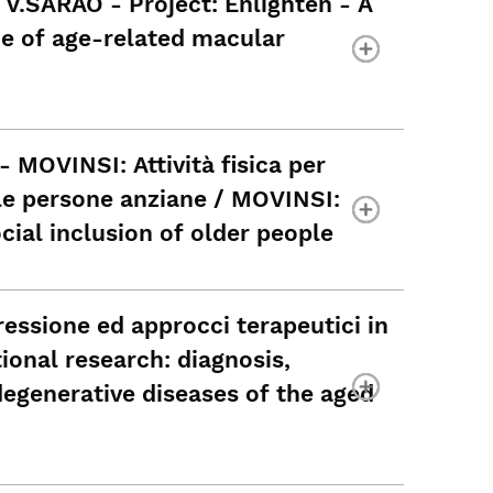
.SARAO - Project: Enlighten - A
e of age-related macular
MOVINSI: Attività ﬁsica per
lle persone anziane / MOVINSI:
cial inclusion of older people
essione ed approcci terapeutici in
ional research: diagnosis,
egenerative diseases of the aged