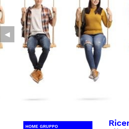
◀︎
Rice
HOME GRUPPO