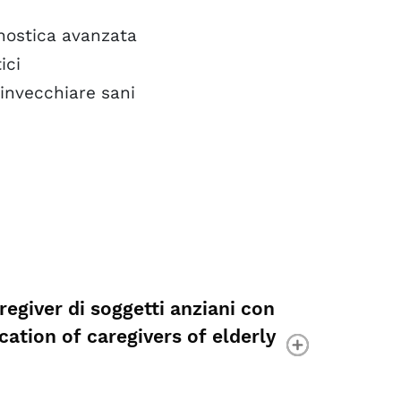
gnostica avanzata
ici
 invecchiare sani
giver di soggetti anziani con
ation of caregivers of elderly