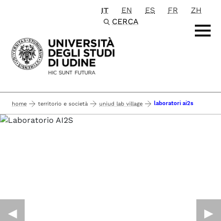
IT
EN
ES
FR
ZH
Passa al contenuto principale
CERCA
laboratori ai2s
home
territorio e società
uniud lab village
◀︎
▶︎