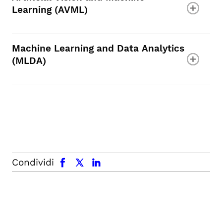
Learning (AVML)
Machine Learning and Data Analytics
(MLDA)
facebook
x.com
linkedin
Condividi