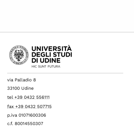
via Palladio 8
33100 Udine
tel +39 0432 556111
fax +39 0432 507715
p.iva 01071600306
c.f. 80014550307