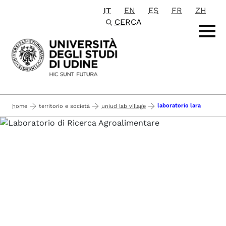
IT
EN
ES
FR
ZH
Passa al contenuto principale
CERCA
laboratorio lara
home
territorio e società
uniud lab village