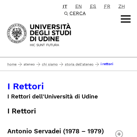
IT
EN
ES
FR
ZH
Passa al contenuto principale
CERCA
i rettori
home
ateneo
chi siamo
storia dell'ateneo
I Rettori
I Rettori dell'Università di Udine
I Rettori
Antonio Servadei (1978 – 1979)