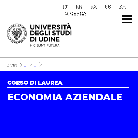
IT
EN
ES
FR
ZH
Passa al contenuto principale
CERCA
home
...
...
report opinioni enti ed imprese del corso di laurea triennale in economia azie
CORSO DI LAUREA
ECONOMIA AZIENDALE