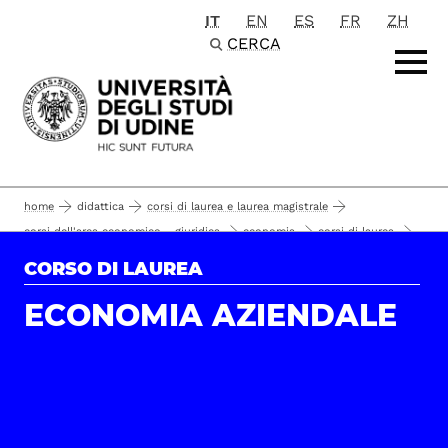
IT
EN
ES
FR
ZH
Passa al contenuto principale
CERCA
home
didattica
corsi di laurea e laurea magistrale
corsi dell'area economico - giuridica
economia
corsi di laurea
piano di studio
economia aziendale
il corso
CORSO DI LAUREA
ECONOMIA AZIENDALE