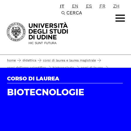
IT
EN
ES
FR
ZH
Passa al contenuto principale
CERCA
home
didattica
corsi di laurea e laurea magistrale
corsi dell'area scientifica
biotecnologie
corsi di laurea
pacchetto servizi studenti
biotecnologie
servizi
CORSO DI LAUREA
BIOTECNOLOGIE