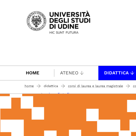
Passa al contenuto principale
HOME
ATENEO
DIDATTICA
home
didattica
corsi di laurea e laurea magistrale
c
piano di studio
il corso