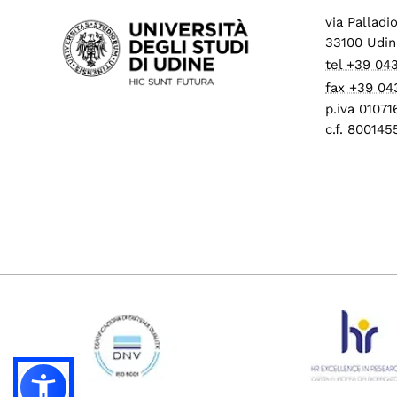
via Palladi
33100 Udin
tel +39 04
fax +39 04
p.iva 0107
c.f. 80014