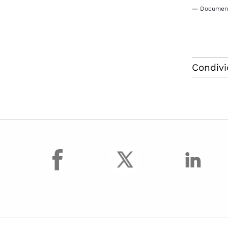
— Document
Condivi
facebook