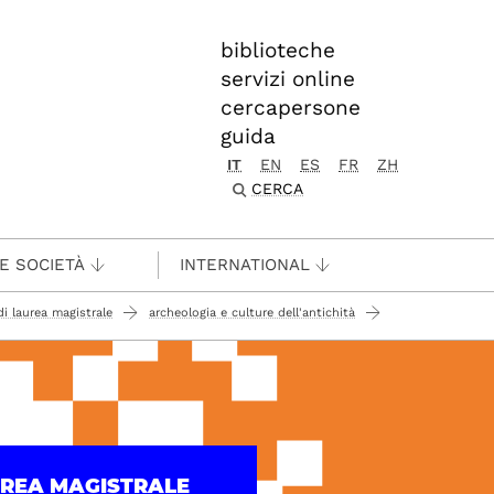
biblioteche
servizi online
cercapersone
guida
IT
EN
ES
FR
ZH
CERCA
 E SOCIETÀ
INTERNATIONAL
di laurea magistrale
archeologia e culture dell'antichità
UREA MAGISTRALE