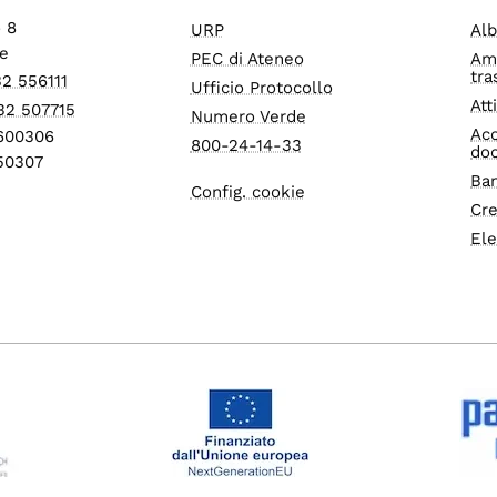
o 8
URP
Alb
e
PEC di Ateneo
Am
tra
32 556111
Ufficio Protocollo
Att
32 507715
Numero Verde
Acc
1600306
800-24-14-33
do
550307
Ban
Config. cookie
Cre
Ele