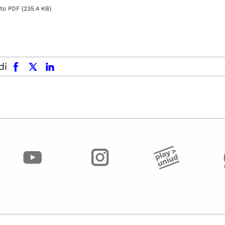
o PDF (235.4 KB)
facebook
x.com
linkedin
di