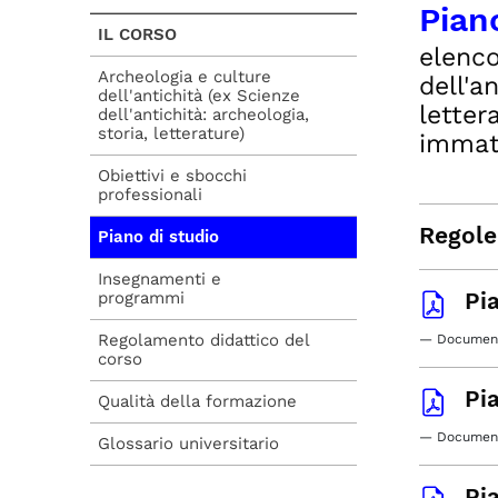
Pian
IL CORSO
elenco
Archeologia e culture
dell'a
dell'antichità (ex Scienze
letter
dell'antichità: archeologia,
storia, letterature)
immat
Obiettivi e sbocchi
professionali
Regole 
Piano di studio
Insegnamenti e
Pi
programmi
Regolamento didattico del
— Document
corso
Pi
Qualità della formazione
— Documento
Glossario universitario
Pi