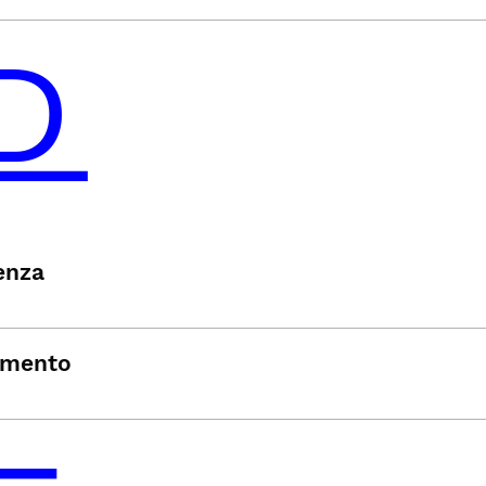
enza
imento