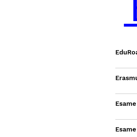
EduRo
Erasm
Esame
Esame 