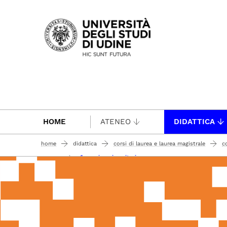
Passa al contenuto principale
HOME
ATENEO
DIDATTICA
home
didattica
corsi di laurea e laurea magistrale
c
glossario universitario
il corso