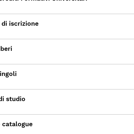
di iscrizione
iberi
ingoli
di studio
 catalogue