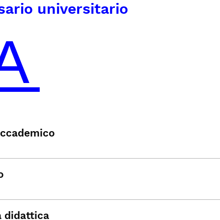
sario universitario
accademico
o
à didattica