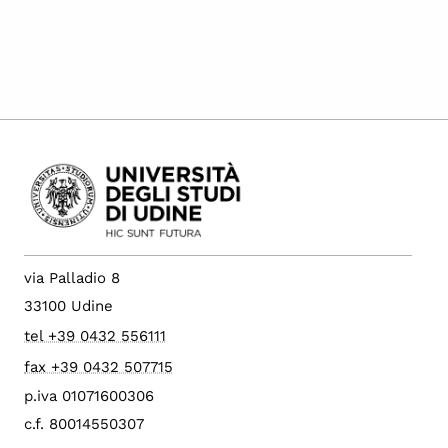
via Palladio 8
33100 Udine
tel +39 0432 556111
fax +39 0432 507715
p.iva 01071600306
c.f. 80014550307