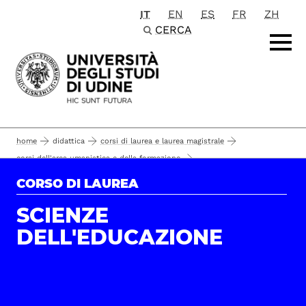
IT
EN
ES
FR
ZH
Passa al contenuto principale
CERCA
home
didattica
corsi di laurea e laurea magistrale
corsi dell'area umanistica e della formazione
lingue, comunicazione e formazione
corsi di laurea
CORSO DI LAUREA
come immatricolarsi
scienze dell'educazione
iscrizione
SCIENZE
DELL'EDUCAZIONE