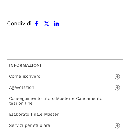
facebook
x.com
linkedin
Condividi
INFORMAZIONI
Come iscriversi
Agevolazioni
Procedura di ammissione
Conseguimento titolo Master e Caricamento
Procedura di iscrizione a seguito di
Carta del Docente
tesi on line
ammissione
Voucher 2025
Elaborato finale Master
Procedura di iscrizione diretta
Voucher 2026
Servizi per studiare