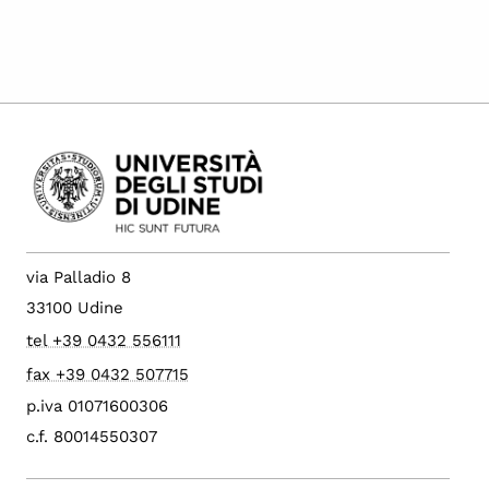
via Palladio 8
33100 Udine
tel +39 0432 556111
fax +39 0432 507715
p.iva 01071600306
c.f. 80014550307