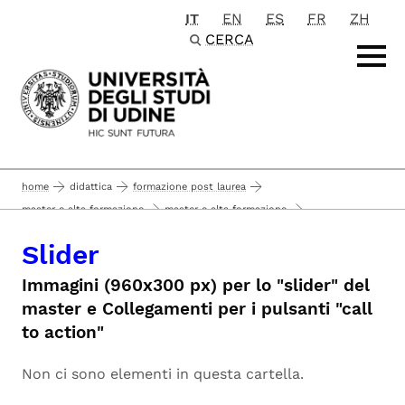
IT
EN
ES
FR
ZH
Passa al contenuto principale
CERCA
home
didattica
formazione post laurea
master e alta formazione
master e alta formazione
...
slider
area economica, giuridica, manageriale
Slider
Immagini (960x300 px) per lo "slider" del
master e Collegamenti per i pulsanti "call
to action"
Non ci sono elementi in questa cartella.