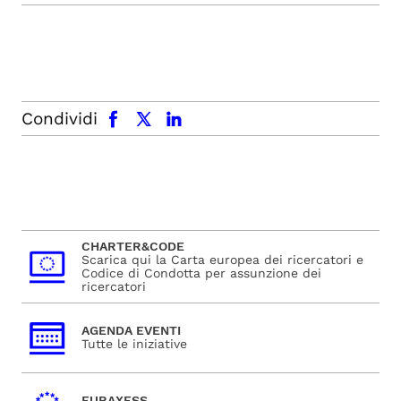
facebook
x.com
linkedin
Condividi
CHARTER&CODE
Scarica qui la Carta europea dei ricercatori e
Codice di Condotta per assunzione dei
ricercatori
AGENDA EVENTI
Tutte le iniziative
EURAXESS