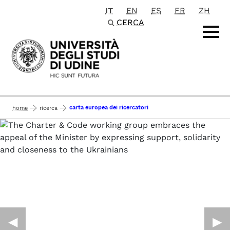
IT
EN
ES
FR
ZH
Passa al contenuto principale
CERCA
carta europea dei ricercatori
home
ricerca
◀︎
▶︎