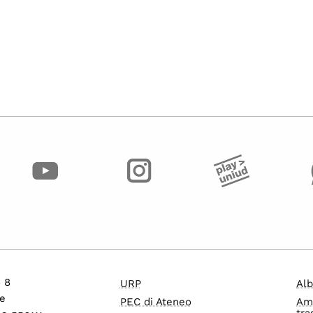
o 8
URP
Alb
e
PEC di Ateneo
Am
tra