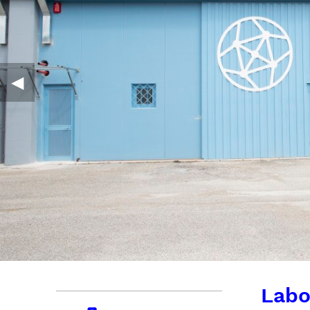
◀︎
Labo