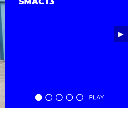
SMACT3
▶︎
PLAY