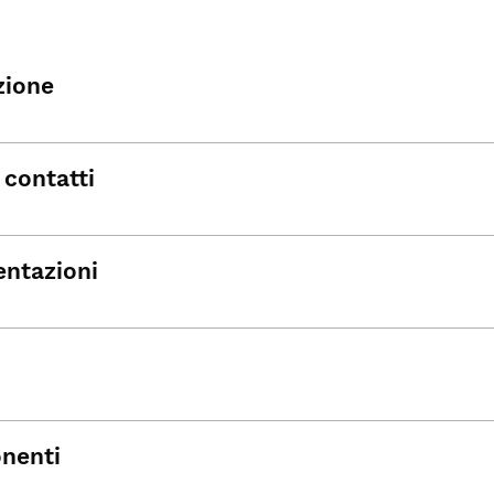
zione
 contatti
ntazioni
nenti