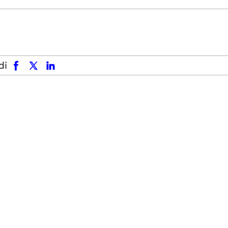
facebook
x.com
linkedin
di