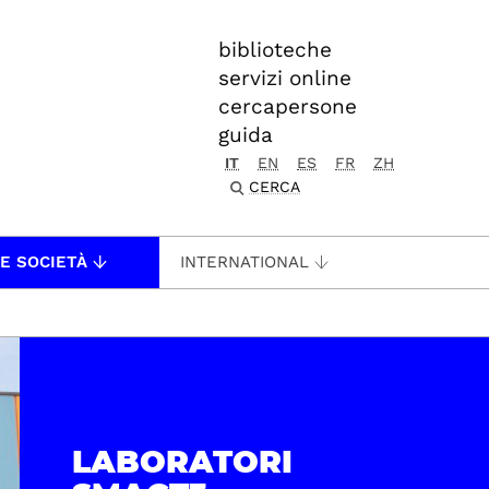
biblioteche
servizi online
cercapersone
guida
IT
EN
ES
FR
ZH
CERCA
 E SOCIETÀ
INTERNATIONAL
LABORATORI