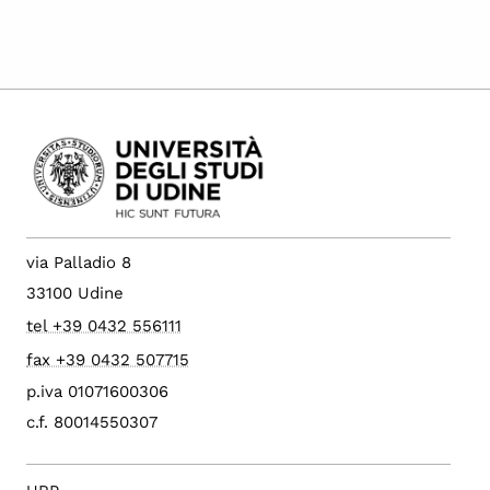
via Palladio 8
33100 Udine
tel +39 0432 556111
fax +39 0432 507715
p.iva 01071600306
c.f. 80014550307