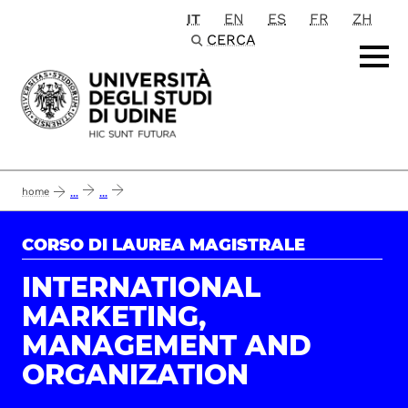
IT
EN
ES
FR
ZH
Passa al contenuto principale
CERCA
home
...
...
report opinione studenti del corso di laurea magistrale in international mar
CORSO DI LAUREA MAGISTRALE
INTERNATIONAL
MARKETING,
MANAGEMENT AND
ORGANIZATION