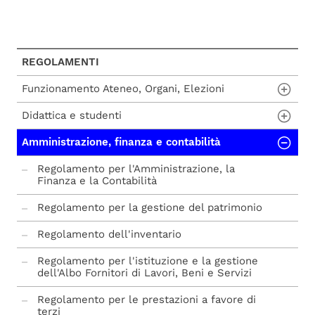
REGOLAMENTI
Funzionamento Ateneo, Organi, Elezioni
Didattica e studenti
Regolamento Generale d'Ateneo
Amministrazione, finanza e contabilità
Regolamento per il funzionamento del
Regolamento Didattico d'Ateneo
Consiglio degli Studenti
Regolamento per l'istituzione e il
Regolamento per l'Amministrazione, la
Regolamento per il funzionamento del
funzionamento dei master universitari e dei
Finanza e la Contabilità
Senato Accademico
corsi di perfezionamento, aggiornamento e
formazione
Regolamento per la gestione del patrimonio
Regolamento per il funzionamento del
Consiglio di Amministrazione
Tutorato
Regolamento dell'inventario
Regolamento comitato unico di garanzia
Regolamento per i corsi di dottorato di
Regolamento per l'istituzione e la gestione
ricerca
dell'Albo Fornitori di Lavori, Beni e Servizi
Regolamento elettorale
Regolamento per i rapporti di collaborazione
Regolamento per le prestazioni a favore di
con studenti a tempo parziale
terzi