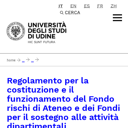
IT
EN
ES
FR
ZH
Passa al contenuto principale
CERCA
home
...
...
regolamento per la costituzione e il funzionamento del fondo rischi di ateneo e 
Regolamento per la
costituzione e il
funzionamento del Fondo
rischi di Ateneo e dei Fondi
per il sostegno alle attività
dipartimentali