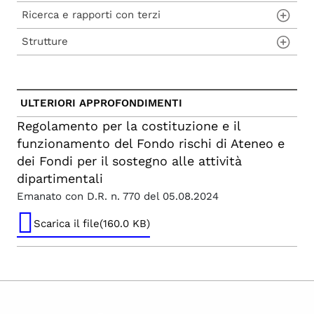
di attività istituzionali
Ricerca e rapporti con terzi
Personale tecnico amministrativo
Strutture
Personale docente
Regolamento per le prestazioni a favore di
terzi
In generale
Dipartimenti
Regolamento Spin Off
Altre strutture
ULTERIORI APPROFONDIMENTI
Regolamento per l'affidamento di incarichi
individuali esterni strumentali alla ricerca e
Regolamento per la costituzione e il
alla didattica e alle attività amministrative e
funzionamento del Fondo rischi di Ateneo e
tecniche di supporto
dei Fondi per il sostegno alle attività
Regolamento interno per il conferimento di
dipartimentali
assegni di ricerca ex legge 30 dicembre 2010
n. 240
Emanato con D.R. n. 770 del 05.08.2024
Regolamento per la gestione e
Scarica il file(160.0 KB)
valorizzazione della proprietà industriale
Regolamento Borse per attività di ricerca
post lauream
Regolamento di Ateneo per le attività di
valutazione e autovalutazione della ricerca