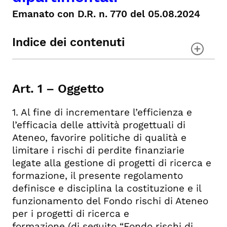
Emanato con D.R. n. 770 del 05.08.2024
Indice dei contenuti
Art. 1 – Oggetto
Art. 2 – Progetti interessati dal
Art. 1 – Oggetto
prelievo
Art. 3 – Modalità di calcolo del
1. Al fine di incrementare l’efficienza e
prelievo
l’efficacia delle attività progettuali di
Art. 4 – Utilizzo del Fondo rischi di
Ateneo, favorire politiche di qualità e
Ateneo
limitare i rischi di perdite finanziarie
Art. 5 – Utilizzo del Fondo per il
legate alla gestione di progetti di ricerca e
sostegno delle attività dipartimentali
formazione, il presente regolamento
Art. 6 – Entrata in vigore
definisce e disciplina la costituzione e il
funzionamento del Fondo rischi di Ateneo
per i progetti di ricerca e
formazione (di seguito “Fondo rischi di