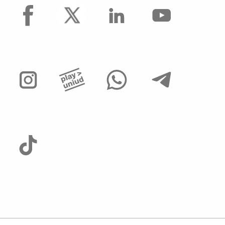
facebook
mediante strumenti adottati dall'Università di
Udine
Regolamento per il conferimento dei
contratti di ricerca (di cui all'art. 22, l.
240/2010)
Regolamento per l’affidamento di incarichi di
ricerca ai sensi dell’art. 22 ter della legge
30.12.2010, n. 240
Regolamento per il conferimento di incarichi
post-doc ai sensi dell’art. 22 bis della legge
30.12.2010, n. 240.