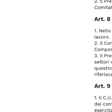
2. Il P
Comitat
Art. 8
1. Nell
lavoro.
2. Il C
Compone
3. Il P
settori
question
riferis
Art. 9
1. Il C.
dai con
esercita