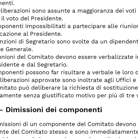
enti.
eliberazioni sono assunte a maggioranza dei voti 
il voto del Presidente.
mponenti impossibilitati a partecipare alle riun
azione al Presidente.
unzioni di Segretario sono svolte da un dipenden
re Generale.
iunioni del Comitato devono essere verbalizzate i
sidente e dal Segretario.
mponenti possono far risultare a verbale le loro d
eliberazioni approvate sono inoltrate agli Uffici 
omitato può deliberare la richiesta di sostituzio
tamente senza giustificato motivo per più di tre v
 - Dimissioni dei componenti
imissioni di un componente del Comitato devono e
nte del Comitato stesso e sono immediatamente