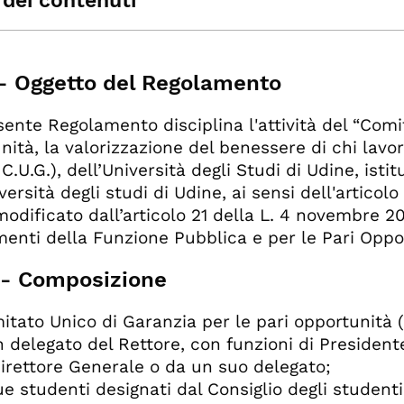
 dei contenuti
 1 - Oggetto del Regolamento
 2 - Composizione
1 - Oggetto del Regolamento
 3 - Durata in carica
4 - Compiti del Presidente
esente Regolamento disciplina l'attività del “Comi
5 - Convocazioni
nità, la valorizzazione del benessere di chi lavor
 6 - Deliberazioni
C.U.G.), dell’Università degli Studi di Udine, istit
 7 - Dimissioni dei componenti
versità degli studi di Udine, ai sensi dell'articol
 8 - Commissioni e gruppi di lavoro
odificato dall’articolo 21 della L. 4 novembre 20
 9 - Compiti del C.U.G.
menti della Funzione Pubblica e per le Pari Oppo
10 - Relazione annuale
11 - Rapporti tra il Comitato e l’Amministrazione
2 - Composizione
 12 - Individuazione degli incaricati del trattame
tamento
omitato Unico di Garanzia per le pari opportunità
 13 - Validità e modifiche del Regolamento
n delegato del Rettore, con funzioni di President
14 - Rinvii
Direttore Generale o da un suo delegato;
ue studenti designati dal Consiglio degli studenti