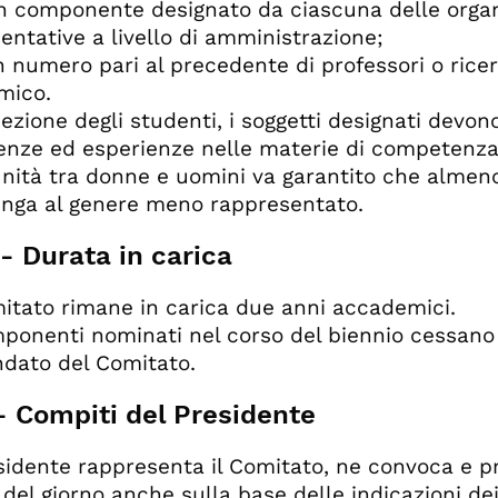
n componente designato da ciascuna delle organ
entative a livello di amministrazione;
n numero pari al precedente di professori o ricer
mico.
cezione degli studenti, i soggetti designati de
nze ed esperienze nelle materie di competenza de
nità tra donne e uomini va garantito che almeno 
nga al genere meno rappresentato.
 - Durata in carica
omitato rimane in carica due anni accademici.
mponenti nominati nel corso del biennio cessano
dato del Comitato.
- Compiti del Presidente
residente rappresenta il Comitato, ne convoca e p
e del giorno anche sulla base delle indicazioni de