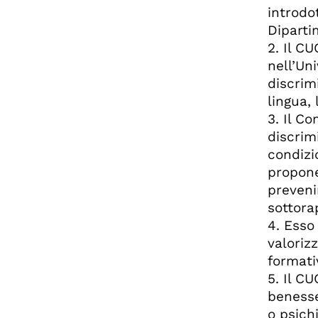
introdot
Diparti
2. Il C
nell’Un
discrim
lingua, 
3. Il Co
discrimi
condizio
propone
preveni
sottora
4. Esso
valorizz
formati
5. Il C
benesse
o psich