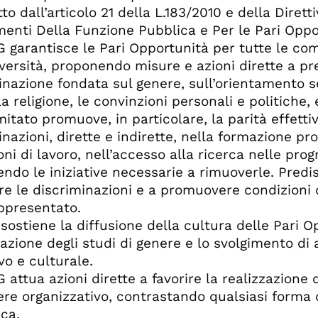
to dall’articolo 21 della L.183/2010 e della Diret
menti Della Funzione Pubblica e Per le Pari Oppo
UG garantisce le Pari Opportunità per tutte le c
iversità, proponendo misure e azioni dirette a pr
inazione fondata sul genere, sull’orientamento ses
la religione, le convinzioni personali e politiche,
mitato promuove, in particolare, la parità effetti
nazioni, dirette e indirette, nella formazione pro
ni di lavoro, nell’accesso alla ricerca nelle progr
ndo le iniziative necessarie a rimuoverle. Predisp
re le discriminazioni e a promuovere condizioni di
ppresentato.
 sostiene la diffusione della cultura delle Pari O
azione degli studi di genere e lo svolgimento di a
vo e culturale.
UG attua azioni dirette a favorire la realizzazion
re organizzativo, contrastando qualsiasi forma d
ica.