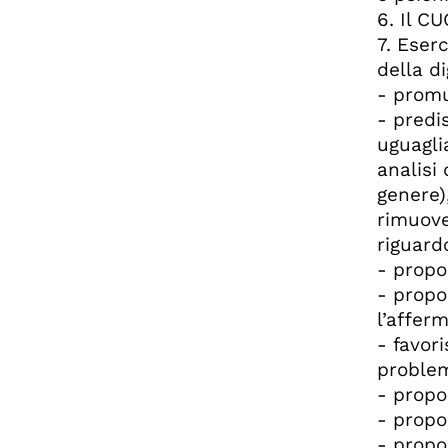
6. Il C
7. Eser
della di
- promu
- predis
uguagli
analisi
genere)
rimuove
riguard
- propon
- propo
l’affer
- favor
problem
- propo
- propo
- propon