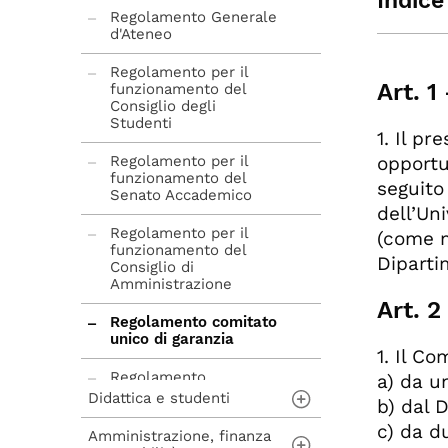
Indice
Regolamento Generale
d'Ateneo
Art.
Art.
Regolamento per il
Art. 
funzionamento del
Art.
Consiglio degli
Art.
Studenti
1. Il pr
Art.
Regolamento per il
opportu
Art.
funzionamento del
seguito 
Art.
Senato Accademico
dell’Uni
Art.
Regolamento per il
(come m
Art.
funzionamento del
Diparti
Consiglio di
Art.
Amministrazione
Art.
Art. 
Art.
Regolamento comitato
unico di garanzia
trat
1. Il C
Art.
Regolamento
a) da u
Art. 
elettorale
Didattica e studenti
b) dal 
c) da d
Amministrazione, finanza
Regolamento Didattico