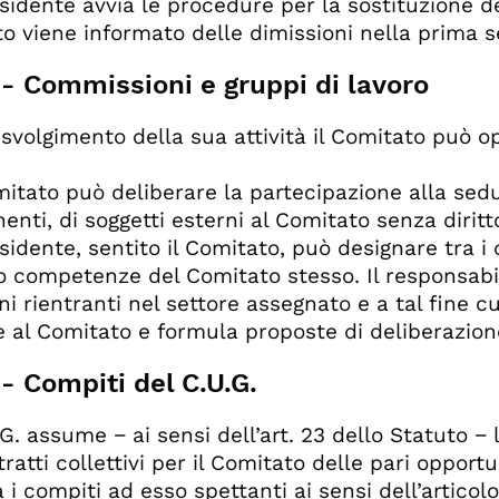
residente avvia le procedure per la sostituzione 
o viene informato delle dimissioni nella prima 
 - Commissioni e gruppi di lavoro
o svolgimento della sua attività il Comitato può 
omitato può deliberare la partecipazione alla sedu
nti, di soggetti esterni al Comitato senza diritto
residente, sentito il Comitato, può designare tra 
 o competenze del Comitato stesso. Il responsabil
i rientranti nel settore assegnato e a tal fine cur
ce al Comitato e formula proposte di deliberazion
 - Compiti del C.U.G.
U.G. assume − ai sensi dell’art. 23 dello Statuto − 
tratti collettivi per il Comitato delle pari oppor
 i compiti ad esso spettanti ai sensi dell’articol