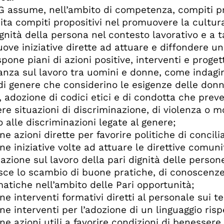
UG assume, nell’ambito di competenza, compiti pro
cita compiti propositivi nel promuovere la cultura
gnità della persona nel contesto lavorativo e a ta
ove iniziative dirette ad attuare e diffondere un
pone piani di azioni positive, interventi e proget
anza sul lavoro tra uomini e donne, come indagini
 di genere che considerino le esigenze delle donne
, adozione di codici etici e di condotta che pre
re situazioni di discriminazione, di violenza o 
o alle discriminazioni legate al genere;
e azioni dirette per favorire politiche di concili
ne iniziative volte ad attuare le direttive comuni
mazione sul lavoro della pari dignità delle person
isce lo scambio di buone pratiche, di conoscenze 
atiche nell’ambito delle Pari opportunità;
ne interventi formativi diretti al personale sui t
ne interventi per l’adozione di un linguaggio risp
e azioni utili a favorire condizioni di benessere 