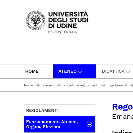
Passa al contenuto principale
HOME
ATENEO
DIDATTICA
home
ateneo
statuto e regolamenti
regolamenti
Rego
REGOLAMENTI
Emanat
Funzionamento Ateneo,
Organi, Elezioni