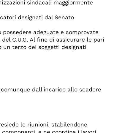
izzazioni sindacali maggiormente
catori designati dal Senato
vono possedere adeguate e comprovate
l C.U.G. Al fine di assicurare le pari
un terzo dei soggetti designati
 comunque dall'incarico allo scadere
resiede le riunioni, stabilendone
i componenti, e ne coordina i lavori.