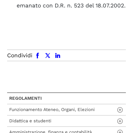
emanato con D.R. n. 523 del 18.07.2002.
facebook
x.com
linkedin
Condividi
REGOLAMENTI
Funzionamento Ateneo, Organi, Elezioni
Didattica e studenti
Regolamento Generale d'Ateneo
Amministrazione, finanza e contabilità
Regolamento per il funzionamento del
Regolamento Didattico d'Ateneo