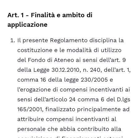
Art. 1 - Finalità e ambito di
applicazione
Art. 1 - Finalità e ambito di
Art. 2 - Costituzione del Fondo per
la premialità
applicazione
Art. 3 - Modalità di utilizzo del
Fondo per la premialità
Il presente Regolamento disciplina la
Art. 4 - Modalità di conferimento
costituzione e le modalità di utilizzo
di compensi incentivanti
del Fondo di Ateneo ai sensi dell’art. 9
Art. 5 - Modalità di conferimento
degli incarichi
della Legge 30.12.2010, n. 240, dell’art. 1,
Art. 6 - Premi per attività di
comma 16 della legge 230/2005 e
didattica, di ricerca e di terza
l’erogazione di compensi incentivanti ai
missione
sensi dell’articolo 24 comma 6 del D.lgs
Art. 7 - Compensi
Art. 8 - Norme finali
165/2001, finalizzato principalmente ad
attribuire compensi incentivanti al
personale che abbia contribuito alla