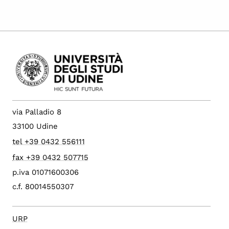
via Palladio 8
33100 Udine
tel +39 0432 556111
fax +39 0432 507715
p.iva 01071600306
c.f. 80014550307
URP