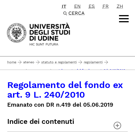
IT
EN
ES
FR
ZH
Passa al contenuto principale
CERCA
home
ateneo
statuto e regolamenti
regolamenti
regolamento del fondo ex art. 9 l. 240/2010
personale
in generale
Regolamento del fondo ex
art. 9 L. 240/2010
Emanato con DR n.419 del 05.06.2019
Indice dei contenuti