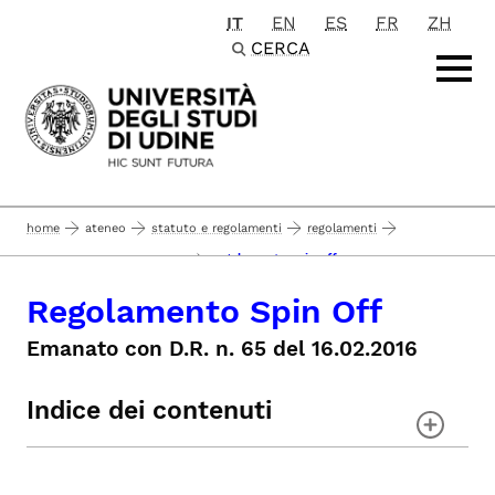
IT
EN
ES
FR
ZH
Passa al contenuto principale
CERCA
home
ateneo
statuto e regolamenti
regolamenti
regolamento spin off
ricerca e rapporti con terzi
Regolamento Spin Off
Emanato con D.R. n. 65 del 16.02.2016
Indice dei contenuti
TITOLO I – DISPOSIZIONI GENERALI
TITOLO II – PARTECIPAZIONE DEL