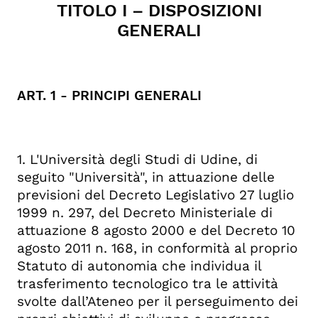
TITOLO I – DISPOSIZIONI
PERSONALE IN SPIN-OFF E START-UP
GENERALI
TITOLO III - PARTECIPAZIONE
DELL’UNIVERSITÀ IN SPIN-OFF
TITOLO IV – PROCEDURE
TITOLO V - DISPOSIZIONI GENERALI
ART. 1 - PRINCIPI GENERALI
TITOLO VI - DIPOSIZIONI
TRANSITORIE
1. L'Università degli Studi di Udine, di
seguito "Università", in attuazione delle
previsioni del Decreto Legislativo 27 luglio
1999 n. 297, del Decreto Ministeriale di
attuazione 8 agosto 2000 e del Decreto 10
agosto 2011 n. 168, in conformità al proprio
Statuto di autonomia che individua il
trasferimento tecnologico tra le attività
svolte dall’Ateneo per il perseguimento dei